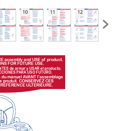
10
11
12
13
ORE assemb
ly and USE of
 pr
oduct. 
ONS FOR FUTURE USE.
NTES de armar y USAR el pr
oducto
. 
CCIONES P
ARA USO FUTURO
.
s du manuel A
V
ANT l’assemblag
e 
e pr
oduit. CONSERVEZ CES 
 RÉFÉRENCE UL
TÉRIEURE.