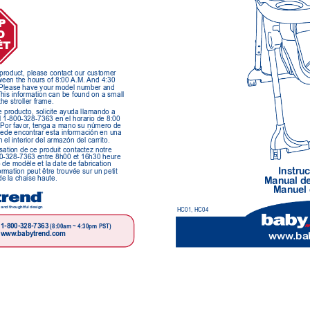
P 
O
T 
s product, please contact our customer 
een the hours of 8:00 
A.M. 
And 4:30 
   Please have your model number and 
This information can be found on a small 
the stroller frame.
e producto, solicite ayuda llamando a 
l 1-800-328-7363 en el horario de 8:00 
 Por favor
, tenga a mano su número de 
uede encontrar esta información en una 
l interior del armazón del carrito.
isation de ce produit contactez notre 
800-328-7363 entre 8h00 et 16h30 heure 
 de modèle et la date de fabrication 
Instr
uc
rmation peut être trouvée sur un petit 
de la chaise haute.
Manual de
Manuel 
 and thoughtful design
HC01, HC04
1-800-328-7363 
(8:00am ~ 4:30pm PST)
www
.ba
www
.babytrend.com