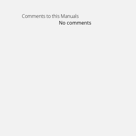
Copyright © 2010, Baby Trend Inc., All Rights 
Page 14 - D’ENTRETIENMANTENIMIENTO
Comments to this Manuals
Copyright © 2010, Baby Trend Inc., All Rights 
No comments