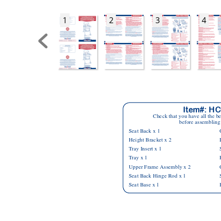
1
2
3
4
Item#: HC
Check that you have all the be
before assembling 
Seat Back x 1
Height Bracket x 2
T
ray Insert x 1
T
ray x 1
Upper Frame 
Assembly x 2
Seat Back Hinge Rod x 1
Seat Base x 1