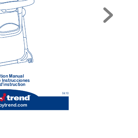
tion Manual 
 Instr
ucciones
d’instr
uction 
04.10
b
ytrend.com