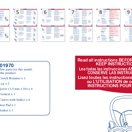
5
6
7
8
9
R
ead all instructions BEF
KEEP INSTR
UCTI
01970  
Lea todas las instr
ucciones A
low parts for this model  
CONSER
VE LAS INSTR
U
the product.
Lisez toutes les instr
uction
Crotch Retainer x 1
ou L
’UTILISA
TION de c
Leg x 2
INSTR
UCTIONS POUR
Screw (3.5 mm x 10) x 4
Footrest x 1
Caster (with brake) x 4
Seat Pad x 1
Basket x 1