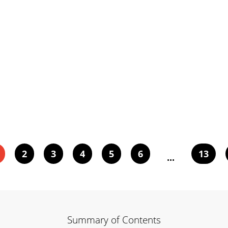
2
3
4
5
6
13
...
Summary of Contents