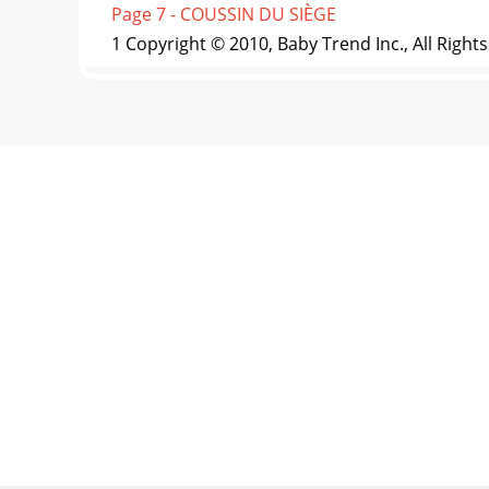
Page 7 - COUSSIN DU SIÈGE
1 Copyright © 2010, Baby Trend Inc., All Right
Page 8
Copyright © 2010, Baby Trend Inc., All Rights 
Page 9 - INCLINER LE SIÈGE
Copyright © 2010, Baby Trend Inc., All Rights 
Page 10 - Ajuster pour être bien serré
Copyright © 2010, Baby Trend Inc., All Rights 
Page 11
Copyright © 2010, Baby Trend Inc., All Rights 
Page 12 - POUR DÉPLIER LA CHAISE HAUTE
Copyright © 2010, Baby Trend Inc., All Rights 
Page 13 - MAINTENANCE