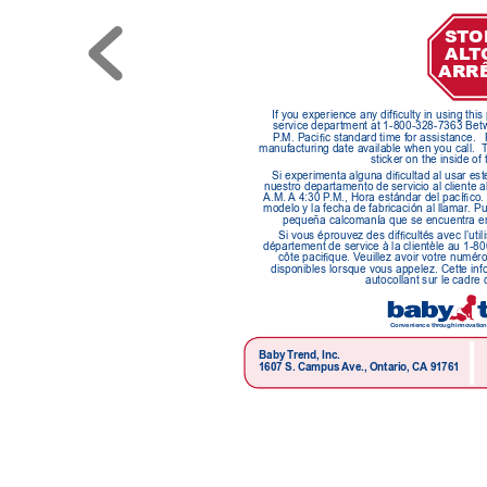
ST
O
AL
T
ARRÊ
If you experience any difculty in using thi
service department at 1-800-328-7363 Betw
P
.M. Pacic standard time for assistance.
manufacturing date available when you call.  
sticker on the inside of 
Si experimenta alguna dicultad al usar est
nuestro departamento de servicio al cliente a
A.M. 
A
 4:30 P
.M., Hora estándar del pacíco.
modelo y la fecha de fabricación al llamar
. P
pequeña calcomanía que se encuentra en e
Si vous éprouvez des difcultés avec l’util
département de service à la clientèle au 1-
côte pacique. V
euillez avoir votre numéro
disponibles lorsque vous appelez. Cette info
autocollant sur le cadre 
Convenience thr
ough innovation
Baby T
rend, Inc.
1607 S. Campus 
Ave., Ontario, CA
 91761