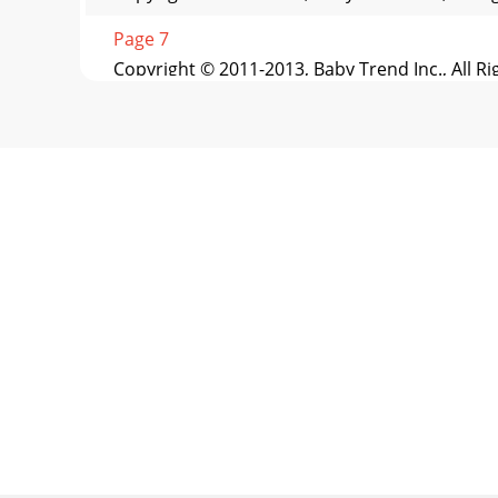
Page 7
Copyright © 2011-2013, Baby Trend Inc., All R
Page 8
Copyright © 2011-2013, Baby Trend Inc., All R
Page 9 - Infants have suffocated:
1 Copyright © 2011-2013, Baby Trend Inc., All
Trend
Page 10 - Des bébés ont étouffé :
Copyright © 2011-2013, Baby Trend Inc., All R
Page 11 - PELIGRO DE CAÍDA:
Copyright © 2011-2013, Baby Trend Inc., All R
Page 12 - IMPORTANT! When the changing
Copyright © 2011-2013, Baby Trend Inc., All R