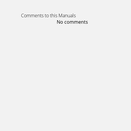
Page 13 - ¡IMPORTANTE! Par
Copyright © 2011-2013, Baby Trend Inc., All R
Comments to this Manuals
No comments
Page 14 - Fig. 21a
Copyright © 2011-2013, Baby Trend Inc., All R
Page 15 - ASSEMBLAGE DU MOBILE
Copyright © 2011-2013, Baby Trend Inc., All R
Page 16 - ASSEMBLY MONTAJE ASSEMBLEE
Copyright © 2011-2013, Baby Trend Inc., All R