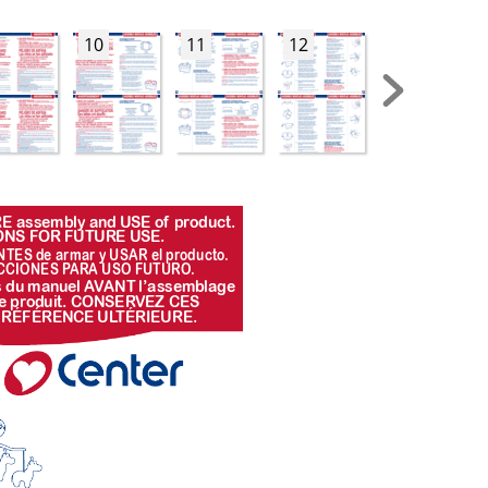
10
11
12
13
E assembly and USE of
 pr
oduct. 
ONS FOR FUTURE USE.
NTES de armar y USAR el pr
oducto
. 
CCIONES P
ARA USO FUTURO
.
s du man
uel A
V
ANT l’assemb
lag
e 
e pr
oduit. CONSER
VEZ CES 
 RÉFÉRENCE UL
TÉRIEURE.