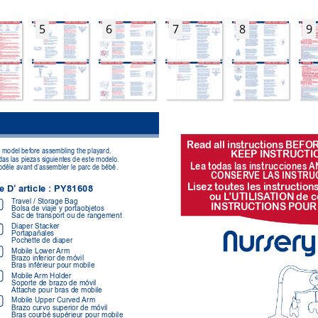
5
6
7
8
9
R
ead all instr
uctions BEFOR
is model before assembling the playard.
KEEP INSTR
UCTI
odas las piezas siguientes de este modelo.
Lea todas las instr
ucciones A
odèle avant d’assembler le parc de bébé.
CONSER
VE LAS INSTR
U
Lisez toutes les instr
uction
e D’
 article : PY81608
ou L
’UTILISA
TION de c
T
ravel / Storage Bag 
INSTR
UCTIONS POUR
Bolsa de viaje y portaobjetos 
Sac de transport ou de rangement
Diaper Stacker 
Portapañales 
Pochette de diaper
Mobile 
Lower Arm
Brazo inferior de móvil 
Bras inférieur pour mobile 
Mobile Arm 
Holder
Soporte de brazo de móvil 
Attache pour bras de mobile
Mobile Upper Curved 
Arm 
Brazo curvo superior de móvil 
Bras courbé supérieur pour mobile