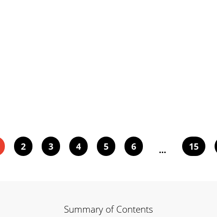
2
3
4
5
6
15
...
Summary of Contents