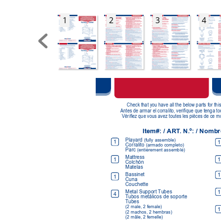
1
2
3
4
Check that you have all the below parts for th
Antes de armar el corralito, verique que tenga t
Vériez que vous avez toutes les pièces de ce m
Item#: / 
ART
. N.º: / Nombr
Playard 
(fully assemble)
1
1
Corralito 
(armado completo)
Parc 
(entièrement assemblé)
Mattress 
1
1
Colchón 
Matelas
Bassinet 
1
1
Cuna 
Couchette
Metal Support Tubes
1
4
T
ubos metálicos de soporte 
T
ubes  
(2 male, 2 female)
1
(2 machos, 2 hembras)
(2 mâle, 2 femelle)