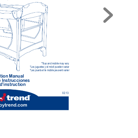
*T
oys and mobile may vary
*Los juguetes y el móvil pueden variar
*Les jouets et le mobile peuvent varier
tion Manual 
 Instr
ucciones
d’instr
uction 
02.13
bytr
end.com