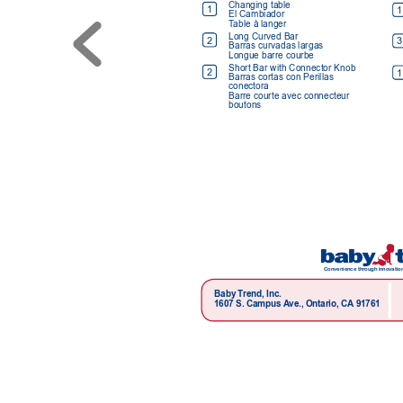
Changing table 
1
1
El Cambiador 
T
able à langer
Long Curved Bar 
2
3
Barras curvadas largas 
Longue barre courbe
Short Bar with Connector Knob 
2
1
Barras cortas con Perillas 
conectora 
Barre courte avec connecteur  
boutons
Convenience thr
ough innovation
Baby T
rend, Inc.
1607 S. Campus 
A
ve., Ontario, CA
 91761