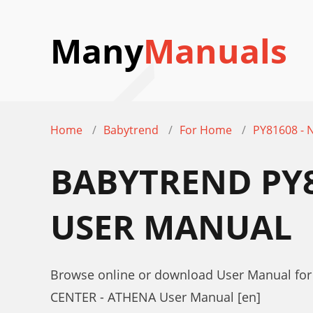
Many
Manuals
Home
Babytrend
For Home
PY81608 -
BABYTREND PY8
USER MANUAL
Browse online or download User Manual fo
CENTER - ATHENA User Manual [en]