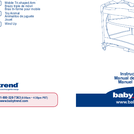
Mobile 
T
ri-shaped Arm
Brazo triple de móvil 
Bras tri-forme pour mobile
T
oy Animal
Animalitos de juguete 
Jouet
Wind Up
Instr
uc
Manual de
Manuel 
 and thoughtful design
1-800-328-7363 
(8:00am ~ 4:30pm PST)
www
.ba
www
.babytrend.com