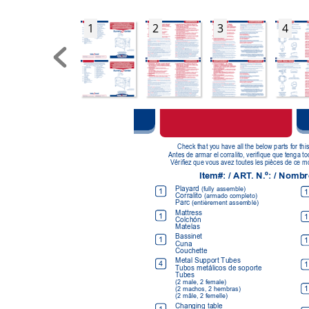
1
2
3
4
Check that you have all the below parts for th
Antes de armar el corralito, verique que tenga t
Vériez que vous avez toutes les pièces de ce m
Item#: / 
ART
. N.º: / Nombr
Playard 
(fully assemble)
1
1
Corralito 
(armado completo)
Parc 
(entièrement assemblé)
Mattress 
1
1
Colchón 
Matelas
Bassinet 
1
1
Cuna 
Couchette
Metal Support Tubes
4
1
T
ubos metálicos de soporte 
T
ubes  
(2 male, 2 female)
1
(2 machos, 2 hembras)
(2 mâle, 2 femelle)
Changing table 