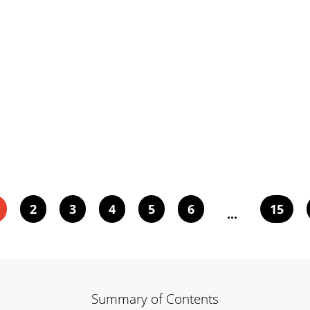
2
3
4
5
6
15
...
Summary of Contents