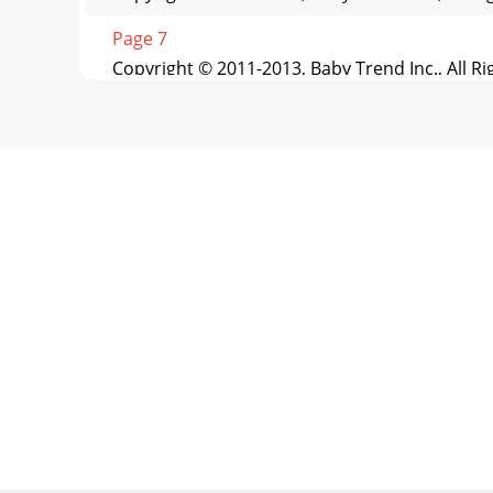
Page 7
Copyright © 2011-2013, Baby Trend Inc., All R
Page 8
Copyright © 2011-2013, Baby Trend Inc., All R
Page 9 - Infants have suffocated:
1 Copyright © 2011-2013, Baby Trend Inc., All
Trend
Page 10 - Des bébés ont étouffé :
Copyright © 2011-2013, Baby Trend Inc., All R
Page 11 - PELIGRO DE CAÍDA:
Copyright © 2011-2013, Baby Trend Inc., All R
Page 12 - IMPORTANT! When the changing
Copyright © 2011-2013, Baby Trend Inc., All R