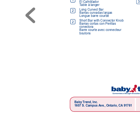
1
3
El Cambiador 
T
able à langer
Long Curved Bar 
2
Barras curvadas largas 
Longue barre courbe
Short Bar with Connector Knob 
2
Barras cortas con Perillas 
conectora 
Barre courte avec connecteur  
boutons
Convenience thr
ough innovation
Baby T
rend, Inc.
1607 S. Campus 
A
ve., Ontario, CA
 91761