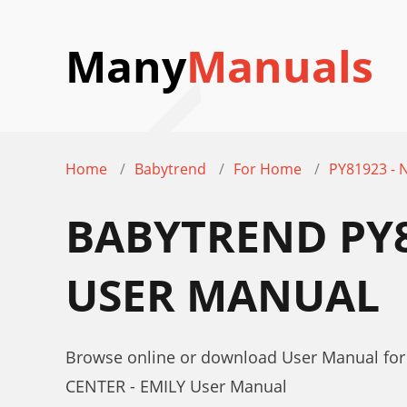
Many
Manuals
Home
Babytrend
For Home
PY81923 - 
BABYTREND PY8
USER MANUAL
Browse online or download User Manual fo
CENTER - EMILY User Manual