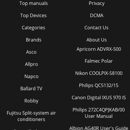
Top manuals
Privacy
Top Devices
DCMA
Categories
Contact Us
Brands
About Us
Apricorn ADVRX-500
Asco
Falmec Polar
Allpro
Nikon COOLPIX-S8100
Napco
Philips QC5132/15
Ballard TV
Canon Digital IXUS 970 IS
Robby
Philips 272C4QPJKAB/00
Fujitsu Split-system air
User Manual
conditioners
Albion AG40R User's Guide