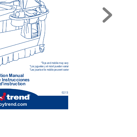
*T
oys and mobile may vary
*Los juguetes y el móvil pueden variar
*Les jouets et le mobile peuvent varier
tion Manual 
 Instr
ucciones
d’instr
uction 
02.13
bytr
end.com