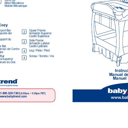
Wind Up 
Móvil Mecánico 
Mobile Mécanique
Cozy
port Bar 
Upper Frame 
2
porte del 
Armazón Superior 
Cadre Supérieur
upport du 
Side Frame 
2
Armazón Lateral  
s Bar 
Cadre Latérale
ersal del Centro
Leg / Pata / Pied 
4
ale
Bar 
Screw / T
ornillo / Vis
4
ra Superior
ieure du Dos
Instr
uc
Manual de
Manuel 
 and thoughtful design
1-800-328-7363 
(8:00am ~ 4:30pm PST)
www
.ba
www
.babytrend.com