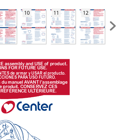
10
11
12
13
E assembly and USE of
 pr
oduct. 
ONS FOR FUTURE USE.
NTES de armar y USAR el pr
oducto
. 
CCIONES P
ARA USO FUTURO
.
s du man
uel A
V
ANT l’assemb
lag
e 
e pr
oduit. CONSER
VEZ CES 
 RÉFÉRENCE UL
TÉRIEURE.