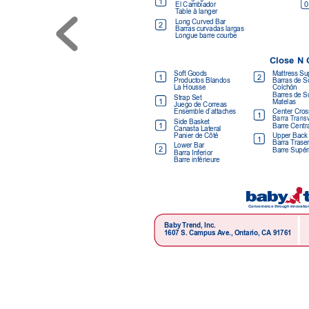
1
0
El Cambiador 
T
able à langer
Long Curved Bar 
2
Barras curvadas largas 
Longue barre courbe
Close N 
Mattress Sup
Soft Goods 
1
2
Barras de So
Productos Blandos 
Colchón 
La Housse
Barres de S
Strap Set 
1
Matelas
Juego de Correas 
Center Cros
Ensemble d’attaches
1
Barra T
ransv
Side Basket 
1
Barre Centr
Canasta Lateral 
Upper Back 
Panier de Côté
1
Barra T
rase
Lower Bar 
2
Barre Supér
Barra Inferior 
Barre inférieure
Convenience thr
ough innovation
Baby T
rend, Inc.
1607 S. Campus 
A
ve., Ontario, CA
 91761