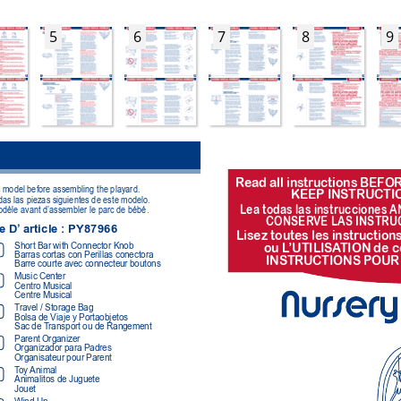
5
6
7
8
9
R
ead all instr
uctions BEFOR
is model before assembling the playard.
KEEP INSTR
UCTI
odas las piezas siguientes de este modelo.
Lea todas las instr
ucciones A
odèle avant d’assembler le parc de bébé.
CONSER
VE LAS INSTR
U
e D’
 article : PY87966
Lisez toutes les instr
uction
ou L
’UTILISA
TION de c
Short Bar with Connector Knob 
Barras cortas con Perillas conectora 
INSTR
UCTIONS POUR
Barre courte avec connecteur boutons
Music Center 
Centro Musical 
Centre Musical
T
ravel / Storage Bag 
Bolsa de Viaje y Portaobjetos 
Sac de T
ransport ou de Rangement
Parent Organizer  
Organizador para Padres 
Organisateur pour Parent
T
oy Animal
Animalitos de Juguete 
Jouet