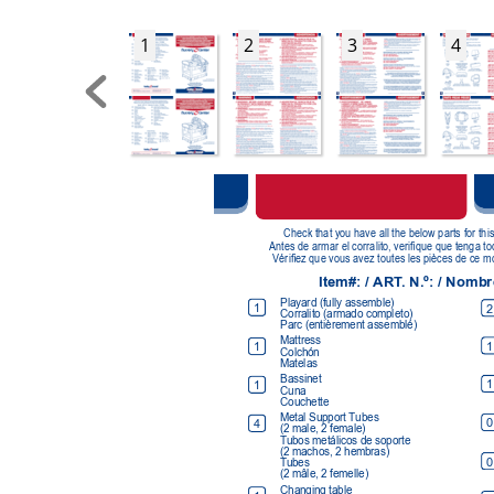
1
2
3
4
Check that you have all the below parts for th
Antes de armar el corralito, verique que tenga t
Vériez que vous avez toutes les pièces de ce m
Item#: / 
ART
. N.º: / Nombr
Playard (fully assemble) 
1
2
Corralito (armado completo) 
Parc (entièrement assemblé)  
Mattress 
1
1
Colchón 
Matelas
Bassinet 
1
1
Cuna 
Couchette
Metal Support Tubes 
0
4
(2 male, 2 female) 
T
ubos metálicos de soporte  
(2 machos, 2 hembras) 
0
T
ubes  
(2 mâle, 2 femelle)
Changing table 