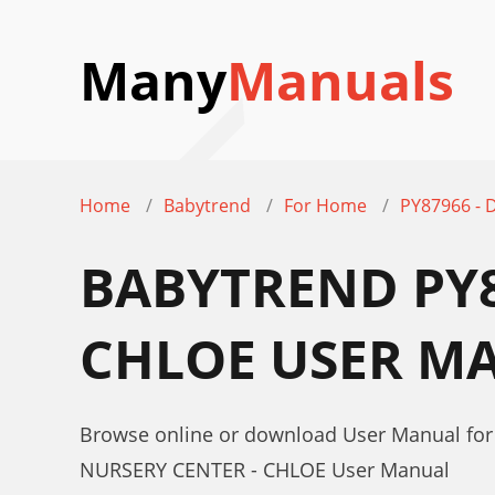
Many
Manuals
Home
Babytrend
For Home
PY87966 -
BABYTREND PY8
CHLOE USER M
Browse online or download User Manual fo
NURSERY CENTER - CHLOE User Manual