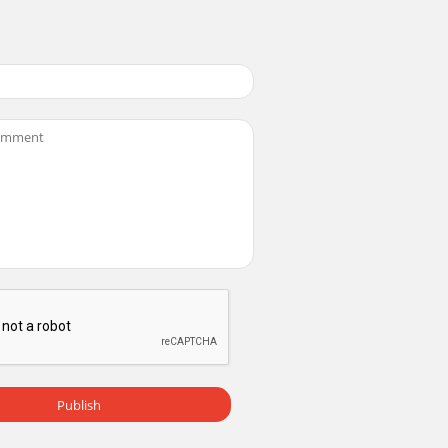
s réservés. Copyright © 2010~2013, Baby Trend
ts réservés. Copyright © 2010~2013, Baby
ts réservés.WARNING Copyright © 2010~2012,
s réservés. Copyright © 2010~2013, Baby Trend
Publish