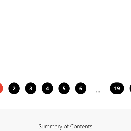
2
3
4
5
6
19
...
Summary of Contents