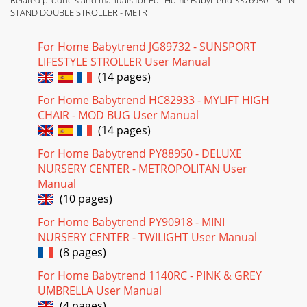
Page 17
STAND DOUBLE STROLLER - METR
Copyright © 2012, Baby Trend Inc., All Rights Reserved.
Todos los derechos reservados. Tous droits réservés.
For Home Babytrend JG89732 - SUNSPORT
Copyright © 2012, Baby Trend Inc., All R
LIFESTYLE STROLLER User Manual
(14 pages)
Page 18
Copyright © 2012, Baby Trend Inc., All Rights Reserved.
For Home Babytrend HC82933 - MYLIFT HIGH
Todos los derechos reservados. Tous droits réservés.
CHAIR - MOD BUG User Manual
Copyright © 2012, Baby Trend Inc., All R
(14 pages)
For Home Babytrend PY88950 - DELUXE
NURSERY CENTER - METROPOLITAN User
Manual
(10 pages)
For Home Babytrend PY90918 - MINI
NURSERY CENTER - TWILIGHT User Manual
(8 pages)
For Home Babytrend 1140RC - PINK & GREY
UMBRELLA User Manual
(4 pages)