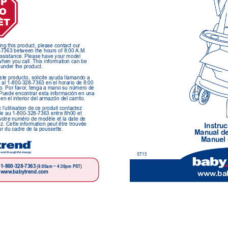
P
O
ÊT
ing this product, please contact our 
-7363 between the hours of 8:00 
A.M. 
assistance. Please have your model 
hen you call. This information can be 
 under the product.
ste producto, solicite ayuda llamando a
e al 1-800-328-7363 en el horario de 8:00
o. Por favor
, tenga a mano su número de
 Puede encontrar esta información en una
 el interior del armazón del carrito.
l’utilisation de ce produit contactez 
èle au 1-800-328-7363 entre 8h00 et 
 votre numéro de modèle et la date de 
z. Cette information peut être trouvée 
Instr
uc
ieur du cadre de la poussette.
Manual de
Manuel 
 and thoughtful design
ST15
1-800-328-7363 
(8:00am ~ 4:30pm PST)
www
.ba
www
.babytrend.com