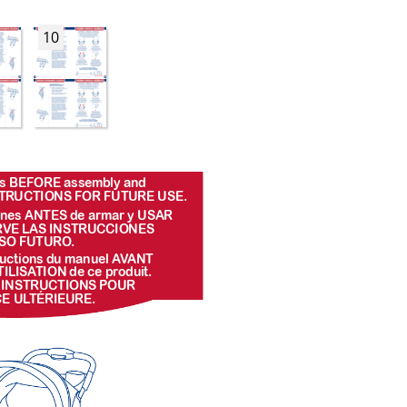
10
ions BEFORE assemb
ly and 
STR
UCTIONS FOR FUTURE USE.
ones ANTES de armar y USAR 
R
VE L
AS INSTRUCCIONES 
SO FUTURO
.
uctions du manuel A
V
ANT
TILISA
TION de ce pr
oduit. 
 INSTRUCTIONS POUR
CE UL
TÉRIEURE.