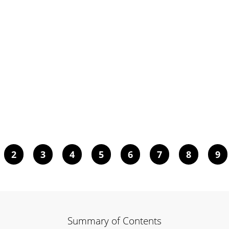
2
3
4
5
6
7
8
9
Summary of Contents