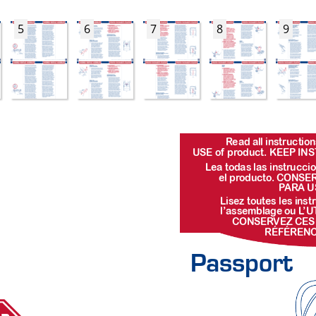
5
6
7
8
9
R
ead all instruct
USE of
 pr
oduct. KEEP IN
Lea todas las instr
ucci
el pr
oducto
. CONSE
P
ARA U
Lisez toutes les instr
l’assembla
ge ou L
’U
CONSER
VEZ CES
 RÉFÉREN
Passport