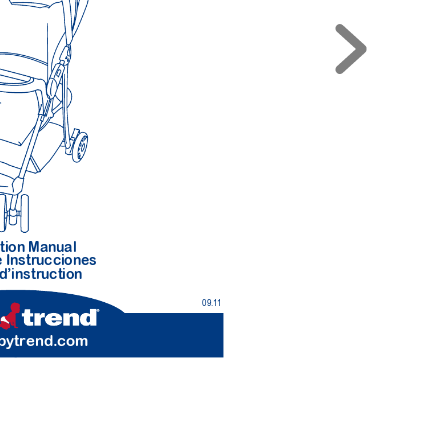
tion Manual
 Instr
ucciones
d’instr
uction 
09.1
1
b
ytrend.com