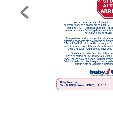
ST
O
A
LT
ARR
If you experience any difculty in us
customer service department at 1-800-328
and 4:30 P
.M. Pacic standard time for 
number and manufacturing date available w
found on a small sticker
Si experimenta alguna dicultad al usar e
nuestro departamento de servicio al client
A.M. a 4:30 P
.M., Hora estándar del pacíc
modelo y la fecha de fabricación al llamar
.
pequeña calcomanía que se encuentra en
Si vous éprouvez des difcultés avec 
notre département de service à la client
16h30 heure côte pacique. V
euillez avoir
fabrication disponibles lorsque vous appele
sur un petit autocollant à l’intér
Convenience thr
ough innovation
Baby T
rend, Inc.
1607 S. Campus 
Ave., Ontario, CA
 91761