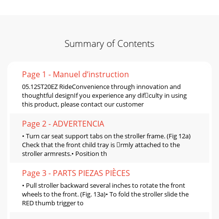
Summary of Contents
Page 1 - Manuel d’instruction
05.12ST20EZ RideConvenience through innovation and
thoughtful designIf you experience any difculty in using
this product, please contact our customer
Page 2 - ADVERTENCIA
• Turn car seat support tabs on the stroller frame. (Fig 12a)
Check that the front child tray is rmly attached to the
stroller armrests.• Position th
Page 3 - PARTS PIEZAS PIÈCES
• Pull stroller backward several inches to rotate the front
wheels to the front. (Fig. 13a)• To fold the stroller slide the
RED thumb trigger to