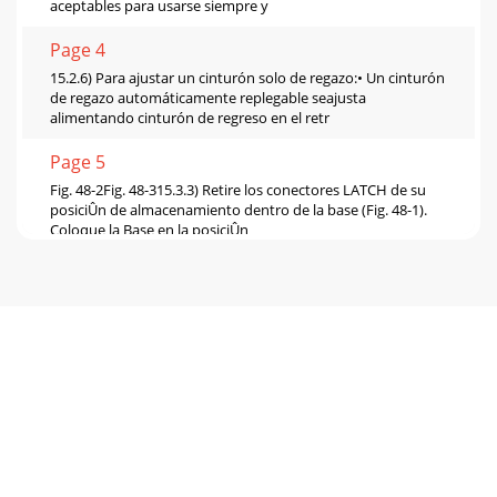
aceptables para usarse siempre y
Page 4
15.2.6) Para ajustar un cinturón solo de regazo:• Un cinturón
de regazo automáticamente replegable seajusta
alimentando cinturón de regreso en el retr
Page 5
Fig. 48-2Fig. 48-315.3.3) Retire los conectores LATCH de su
posiciÛn de almacenamiento dentro de la base (Fig. 48-1).
Coloque la Base en la posiciÛn
Page 6 - ARNÉS DE 5 PUNTAS
1. Si su hijo ya está en el Asiento de Seguridad, verifique que
el arnés esté apropiadamente entallado y ajustado como se
indica en la sección tituala
Page 7
• Para los modelos de arnés de 5 puntos, coloque la
almohadilla del asiento en el Asiento de Seguridad,
enhebrando los tirantes del arnés através de l