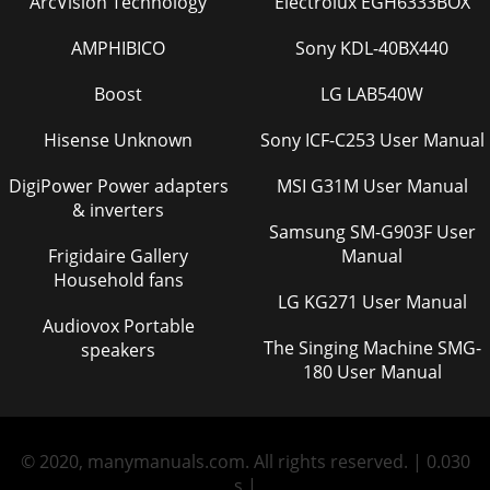
ArcVision Technology
Electrolux EGH6333BOX
AMPHIBICO
Sony KDL-40BX440
Boost
LG LAB540W
Hisense Unknown
Sony ICF-C253 User Manual
DigiPower Power adapters
MSI G31M User Manual
& inverters
Samsung SM-G903F User
Frigidaire Gallery
Manual
Household fans
LG KG271 User Manual
Audiovox Portable
The Singing Machine SMG-
speakers
180 User Manual
© 2020, manymanuals.com. All rights reserved. | 0.030
s |